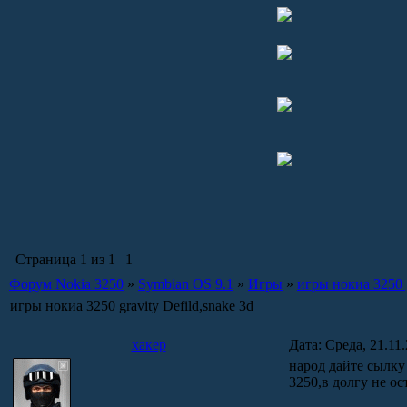
Страница
1
из
1
1
Форум Nokia 3250
»
Symbian OS 9.1
»
Игры
»
игры нокиа 3250 g
игры нокиа 3250 gravity Defild,snake 3d
хакер
Дата: Среда, 21.11
народ дайте сылку
3250,в долгу не оста