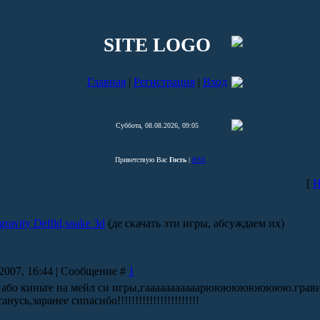
SITE LOGO
Главная
|
Регистрация
|
Вход
Суббота, 08.08.2026, 09:05
Приветствую Вас
Гость
|
RSS
[
Н
ravity Defild,snake 3d
(де скачать эти игры, абсуждаем их)
.2007, 16:44 | Сообщение #
1
 або киньте на мейл си игры,гааааааааааарюююююююююю.гравит
нусь,заранее сипасибо!!!!!!!!!!!!!!!!!!!!!!!