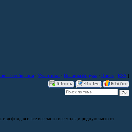
овые сообщения
·
Участники
·
Правила форума
·
Поиск
·
RSS
]
и дефилд,все все все части все моды,и родную змею от