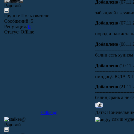
Добавлено
(07.11.
Рядовой
-------------------------
забыл,мейл sevan-
Группа: Пользователи
Сообщений:
5
Добавлено
(07.11.
Репутация:
0
-------------------------
Статус:
Offline
нород и пажиста 
Добавлено
(08.11.
-------------------------
балин есть хуинзы
Добавлено
(10.11.
-------------------------
пиндос,СЮДА Х
Добавлено
(21.11.
-------------------------
балин,срань а не 
stalker@
Дата: Понедельник,
слыш мудел
Рядовой