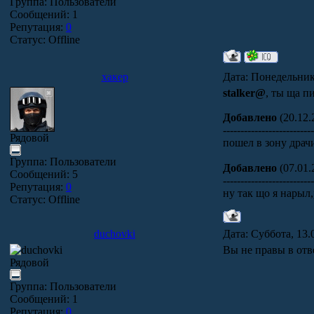
Группа: Пользователи
Сообщений:
1
Репутация:
0
Статус:
Offline
хакер
Дата: Понедельник
stalker@
, ты ща 
Добавлено
(20.12.
-------------------------
Рядовой
пошел в зону дра
Группа: Пользователи
Добавлено
(07.01.
Сообщений:
5
-------------------------
Репутация:
0
ну так що я нарыл,
Статус:
Offline
duchovki
Дата: Суббота, 13.
Вы не правы в от
Рядовой
Группа: Пользователи
Сообщений:
1
Репутация:
0