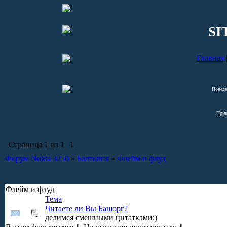
SI
Главная
Понеде
Прив
Страница
1
из
1
1
Форум Nokia 3250
»
Балтовня
»
Флейм и флуд
Флейм и флуд
Тема
Читаете ли Вы Башорг?
делимся смешными цитатками:)