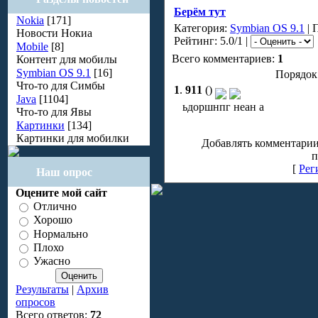
Берём тут
Nokia
[171]
Категория:
Symbian OS 9.1
| 
Новости Нокиа
Рейтинг: 5.0/1 |
Mobile
[8]
Всего комментариев:
1
Контент для мобилы
Symbian OS 9.1
[16]
Порядок
Что-то для Симбы
1
.
911
(
)
Java
[1104]
ьдоршнпг неан а
Что-то для Явы
Картинки
[134]
Картинки для мобилки
Добавлять комментарии
п
[
Рег
Наш опрос
Оцените мой сайт
Отлично
Хорошо
Нормально
Плохо
Ужасно
Результаты
|
Архив
опросов
Всего ответов:
72