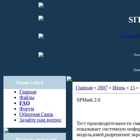
SI
Главная
Пятн
Прив
Меню сайта
Главная
»
2007
»
Июнь
»
15
» 
Главная
Файлы
SPMark 2.0
FAQ
Форум
Обратная Связь
Задайте нам вопрос
Тест производительности смар
показывает системную инфо
модель,имей,разрешение экран
Разделы новостей