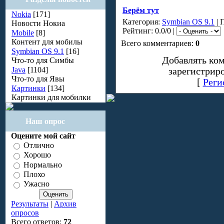
Берём тут
Nokia
[171]
Категория:
Symbian OS 9.1
| 
Новости Нокиа
Рейтинг: 0.0/0 |
Mobile
[8]
Контент для мобилы
Всего комментариев:
0
Symbian OS 9.1
[16]
Добавлять ко
Что-то для Симбы
Java
[1104]
зарегистрир
Что-то для Явы
[
Реги
Картинки
[134]
Картинки для мобилки
Наш опрос
Оцените мой сайт
Отлично
Хорошо
Нормально
Плохо
Ужасно
Результаты
|
Архив
опросов
Всего ответов:
72