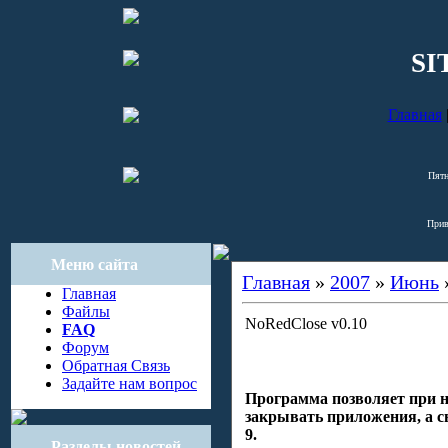
SI
Главная
Пятн
Прив
Меню сайта
Главная
»
2007
»
Июнь
Главная
Файлы
NoRedClose v0.10
FAQ
Форум
Обратная Связь
Задайте нам вопрос
Программа позволяет при н
закрывать приложения, а с
9.
Разделы новостей