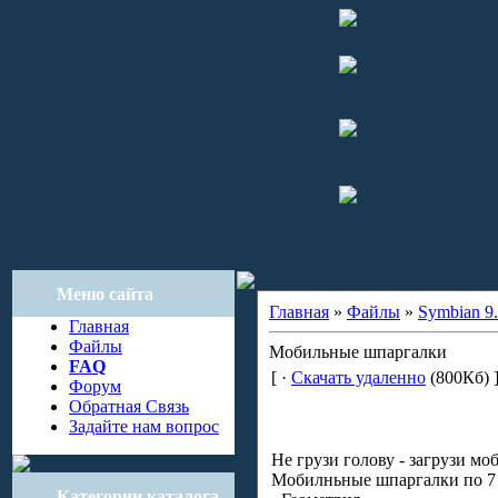
Меню сайта
Главная
»
Файлы
»
Symbian 9.
Главная
Файлы
Мобильные шпаргалки
FAQ
[ ·
Скачать удаленно
(800Кб) 
Форум
Обратная Связь
Задайте нам вопрос
Не грузи голову - загрузи мо
Мобилньные шпаргалки по 7
Категории каталога