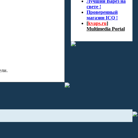
Лучший Варез на
свете !
Проверенный
магазин ICQ !
[
kvaps.ru
]
Multimedia Portal
ели.