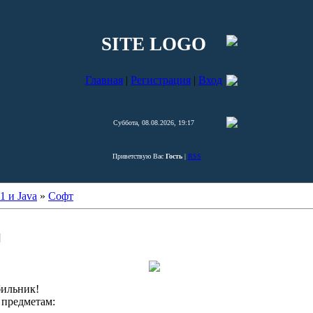
SITE LOGO
Главная
|
Регистрация
|
Вход
Суббота, 08.08.2026, 19:17
Приветствую Вас
Гость
|
RSS
1 и Java
»
Софт
]
бильник!
 предметам: