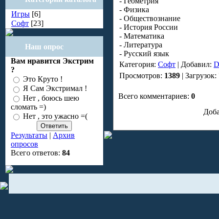
- Геометрия
- Физика
Игры
[6]
- Обществознание
Софт
[23]
- История России
- Математика
- Литература
Наш опрос
- Русский язык
Вам нравится Экстрим
Категория:
Софт
| Добавил:
D
?
Просмотров:
1389
| Загрузок:
Это Круто !
Я Сам Экстримал !
Всего комментариев:
0
Нет , боюсь шею
сломать =)
Доба
Нет , это ужасно =(
Результаты
|
Архив
опросов
Всего ответов:
84