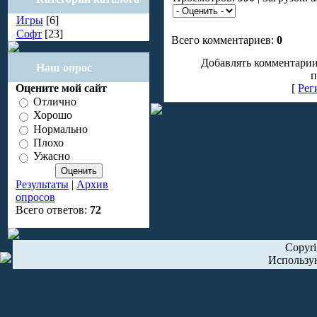
Игры
[6]
Софт
[23]
Всего комментариев:
0
Добавлять комментарии
Наш опрос
п
Оцените мой сайт
[
Рег
Отлично
Хорошо
Нормально
Плохо
Ужасно
Результаты
|
Архив
опросов
Всего ответов:
72
Copyr
Использу