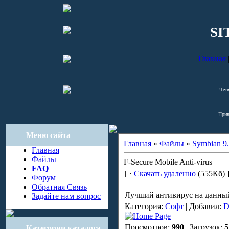
SI
Главная
Четв
Прив
Меню сайта
Главная
»
Файлы
»
Symbian 9.
Главная
Файлы
F-Secure Mobile Anti-virus
FAQ
[ ·
Скачать удаленно
(555Кб) 
Форум
Обратная Связь
Лучший антивирус на данны
Задайте нам вопрос
Категория:
Софт
| Добавил:
D
Просмотров:
990
| Загрузок:
5
Категории каталога