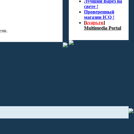
Лучший Варез на
свете !
Проверенный
магазин ICQ !
[
kvaps.ru
]
Multimedia Portal
ели.