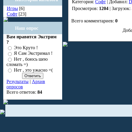
Категория:
Софт
| Добавил:
D
Игры
[6]
Просмотров:
1204
| Загрузок:
Софт
[23]
Всего комментариев:
0
Наш опрос
Доба
Вам нравится Экстрим
?
Это Круто !
Я Сам Экстримал !
Нет , боюсь шею
сломать =)
Нет , это ужасно =(
Результаты
|
Архив
опросов
Всего ответов:
84