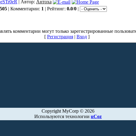
eSTr0eR
| Автор:
Антоха
505
| Комментарии:
1
| Рейтинг:
0.0
/
0
|
влять комментарии могут только зарегистрированные пользоват
[
Регистрация
|
Вход
]
Copyright MyCorp © 2026
Используются технологии
uCoz