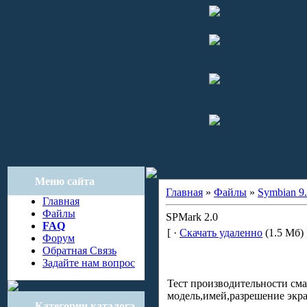
Меню сайта
Главная
»
Файлы
»
Symbian 9.
Главная
Файлы
SPMark 2.0
FAQ
[ ·
Скачать удаленно
(1.5 Мб) 
Форум
Обратная Связь
Задайте нам вопрос
Тест производительности сма
модель,имей,разрешение экран
Категории каталога