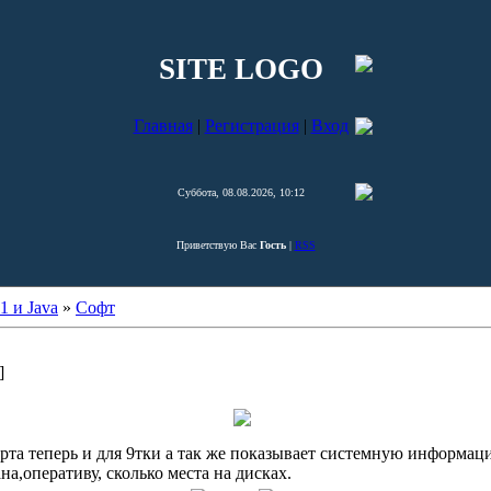
SITE LOGO
Главная
|
Регистрация
|
Вход
Суббота, 08.08.2026, 10:12
Приветствую Вас
Гость
|
RSS
1 и Java
»
Софт
]
рта теперь и для 9тки а так же показывает системную информац
а,оперативу, сколько места на дисках.