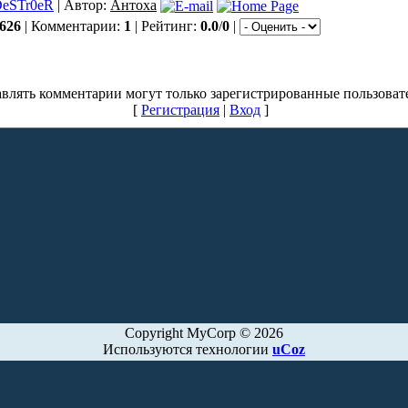
eSTr0eR
| Автор:
Антоха
626
| Комментарии:
1
| Рейтинг:
0.0
/
0
|
влять комментарии могут только зарегистрированные пользоват
[
Регистрация
|
Вход
]
Copyright MyCorp © 2026
Используются технологии
uCoz