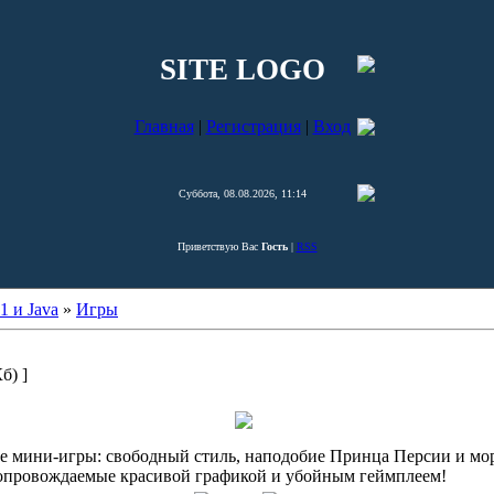
SITE LOGO
Главная
|
Регистрация
|
Вход
Суббота, 08.08.2026, 11:14
Приветствую Вас
Гость
|
RSS
1 и Java
»
Игры
б) ]
е мини-игры: свободный стиль, наподобие Принца Персии и мор
опровождаемые красивой графикой и убойным геймплеем!