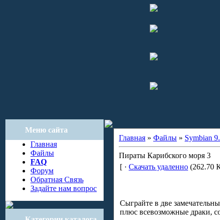
Меню сайта
Главная
»
Файлы
»
Symbian 9.
Главная
Файлы
Пираты Карибского моря 3
FAQ
[ ·
Скачать удаленно
(262.70 К
Форум
Обратная Связь
Задайте нам вопрос
Сыграйте в две замечательны
плюс всевозможные драки, с
Категории каталога