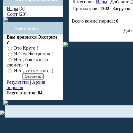
Категория:
Игры
| Добавил:
D
Игры
[6]
Просмотров:
1302
| Загрузок:
Софт
[23]
Всего комментариев:
0
Наш опрос
Доба
Вам нравится Экстрим
?
Это Круто !
Я Сам Экстримал !
Нет , боюсь шею
сломать =)
Нет , это ужасно =(
Результаты
|
Архив
опросов
Всего ответов:
84