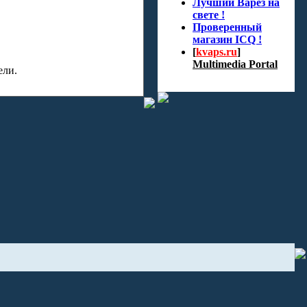
Лучший Варез на
свете !
Проверенный
магазин ICQ !
[
kvaps.ru
]
Multimedia Portal
ели.